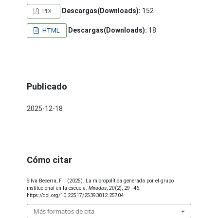
Descargas(Downloads):
152
PDF
Descargas(Downloads):
18
HTML
Publicado
2025-12-18
Cómo citar
Silva Becerra, F. . (2025). La micropolítica generada por el grupo
institucional en la escuela.
Miradas
,
20
(2), 29–46.
https://doi.org/10.22517/25393812.25704
Más formatos de cita