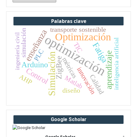
Palabras clave
transporte sostenible
enseñanza
simulación
Optimización
ingeniería civil
optimización
inteligencia artificial
Fatiga
TIC
PLC
aprendizaje
Simulación
ZigBee
métricas
Arduino
innovación
Control
AHP
Calidad
Matlab
diseño
Google Scholar
Google Scholar
↗