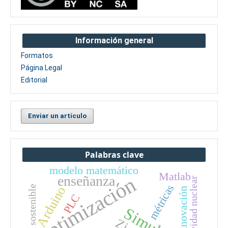
Información general
Formatos
Página Legal
Editorial
Enviar un artículo
Palabras clave
modelo matemático
Matlab
optimización
enseñanza
reactividad nuclear
métricas
Arduino
innovación
PLC