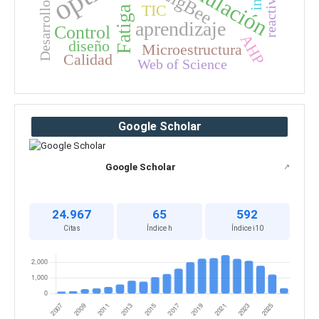
Desarrollo sostenible
Simulación
ZigBee
TIC
Fatiga
aprendizaje
Control
AHP
diseño
Microestructura
Calidad
Web of Science
Google Scholar
Google Scholar
↗
24.967
65
592
Citas
Índice h
Índice i10