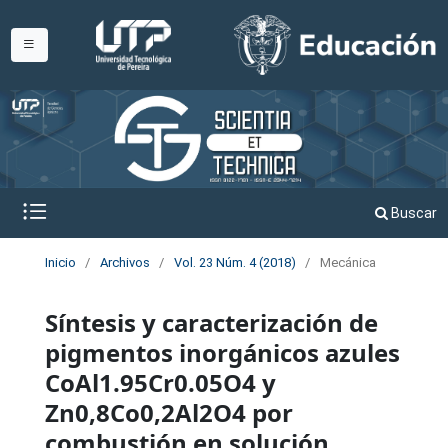
Buscar
Inicio
/
Archivos
/
Vol. 23 Núm. 4 (2018)
/
Mecánica
Síntesis y caracterización de
pigmentos inorgánicos azules
CoAl1.95Cr0.05O4 y
Zn0,8Co0,2Al2O4 por
combustión en solución