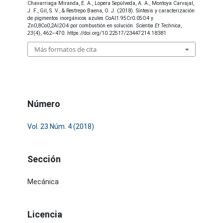
Chavarriaga Miranda, E. A., Lopera Sepúlveda, A. A., Montoya Carvajal,
J. F., Gil, S. V., & Restrepo Baena, O. J. (2018). Síntesis y caracterización
de pigmentos inorgánicos azules CoAl1.95Cr0.05O4 y
Zn0,8Co0,2Al2O4 por combustión en solución.
Scientia Et Technica
,
23
(4), 462–470. https://doi.org/10.22517/23447214.18381
Más formatos de cita
Número
Vol. 23 Núm. 4 (2018)
Sección
Mecánica
Licencia