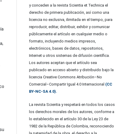
21
y conceden a la revista Scientia et Technica el
derecho de primera publicación, así como una
licencia no exclusiva, ilimitada en el tiempo, para
reproducir, editar, distribuir, exhibir y comunicar
ía
públicamente el artículo en cualquier medio o
formato, incluyendo medios impresos,
a,
electrónicos, bases de datos, repositorios,
Internet u otros sistemas de difusión científica.
Los autores aceptan que el artículo sea
n
publicado en acceso abierto y distribuido bajo la
licencia Creative Commons Atribución–No
Comercial–Compartir Igual 4.0 Internacional
(CC
sco
BY-NC-SA 4.0).
La revista Scientia y respetará en todos los casos
los derechos morales de los autores, conforme a
lo establecido en el artículo 30 de la Ley 23 de
1982 de la República de Colombia, reconociendo
su
la paternidad de la obra, el derecho a la