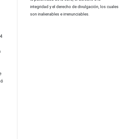
integridad y el derecho de divulgación, los cuales
son inalienables e irrenunciables.
04
a
e
só