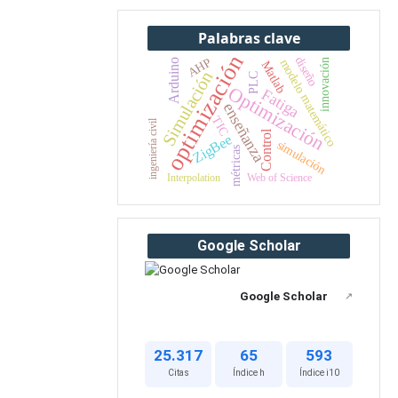
Palabras clave
optimización
diseño
AHP
modelo matemático
Arduino
innovación
Matlab
Simulación
PLC
Optimización
Fatiga
enseñanza
TIC
ingeniería civil
Control
ZigBee
simulación
métricas
Interpolation
Web of Science
Google Scholar
Google Scholar
↗
25.317
65
593
Citas
Índice h
Índice i10