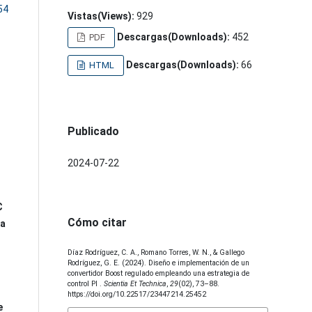
54
Vistas(Views):
929
Descargas(Downloads):
452
PDF
Descargas(Downloads):
66
HTML
Publicado
2024-07-22
C
Cómo citar
ga
Díaz Rodríguez, C. A., Romano Torres, W. N., & Gallego
Rodríguez, G. E. (2024). Diseño e implementación de un
convertidor Boost regulado empleando una estrategia de
control PI .
Scientia Et Technica
,
29
(02), 73–88.
https://doi.org/10.22517/23447214.25452
e