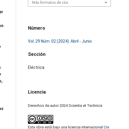
Más formatos de cita
er
on
Número
Vol. 29 Núm. 02 (2024): Abril - Junio
o
Sección
%
Eléctrica
e
s,
Licencia
Derechos de autor 2024 Scientia et Technica
as
Esta obra está bajo una licencia internacional
Cre