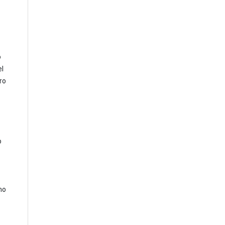
ó
el
ro
o
o
mo