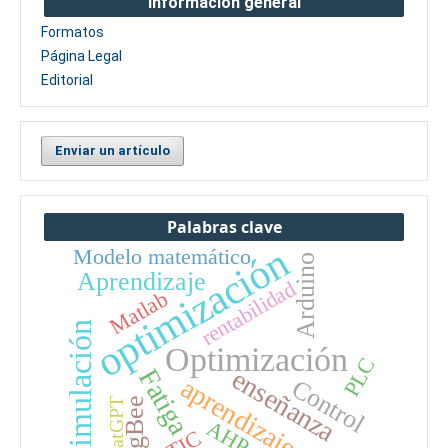
Información general
Formatos
Página Legal
Editorial
Enviar un artículo
Palabras clave
optimización
Modelo matemático
Arduino
Aprendizaje
rentabilidad
Matlab
Simulación
Optimización
PLC
Fatiga
enseñanza
aprendizaje
Control
ZigBee
ChatGPT
AHP
TIC