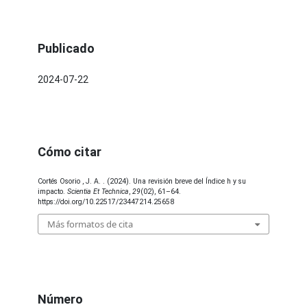
Publicado
2024-07-22
Cómo citar
Cortés Osorio , J. A. . (2024). Una revisión breve del Índice h y su
impacto.
Scientia Et Technica
,
29
(02), 61–64.
https://doi.org/10.22517/23447214.25658
Más formatos de cita
Número