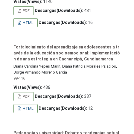
Vistas(Views):
1140
Descargas(Downloads):
481
PDF
Descargas(Downloads):
16
HTML
Fortalecimiento del aprendizaje en adolescentes a tr
avés de la educación socioemocional: Implementació
n de una estrategia en Gachancipá, Cundinamarca
Diana Carolina Yepes Marín, Diana Patricia Morales Palacios,
Jorge Armando Moreno García
99-116
Vistas(Views):
436
Descargas(Downloads):
337
PDF
Descargas(Downloads):
12
HTML
Pedagogía y universidad: Debate y tendencias actual